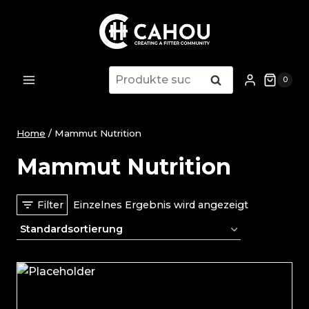
Zum
Inhalt
springen
Suche
Suche
0
nach:
Home
/
Mammut Nutrition
Mammut Nutrition
Filter
Einzelnes Ergebnis wird angezeigt