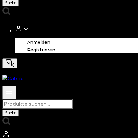
nach:
Suche
Anmelden
Registrieren
0
Suche
nach:
Suche