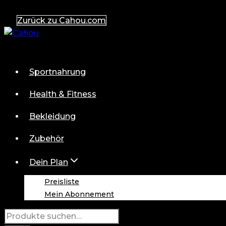
Zum
Zurück zu Cahou.com
Inhalt
springen
Sportnahrung
Health & Fitness
Bekleidung
Zubehör
Dein Plan
Preisliste
Mein Abonnement
Suche