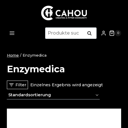
Zum
Inhalt
springen
Suche
Suche
0
nach:
Home
/
Enzymedica
Enzymedica
Filter
Einzelnes Ergebnis wird angezeigt