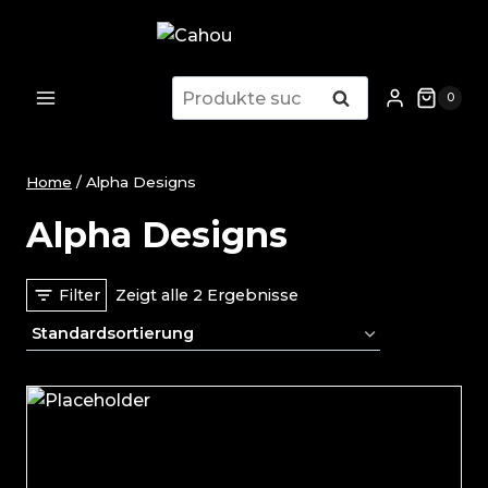
Zum
Inhalt
springen
Suche
Suche
0
nach:
Home
/
Alpha Designs
Alpha Designs
Filter
Zeigt alle 2 Ergebnisse