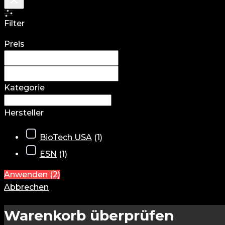
Filter
Preis
Kategorie
Hersteller
BioTech USA
(
1
)
ESN
(
1
)
Anwenden
(
2
)
Abbrechen
Warenkorb überprüfen