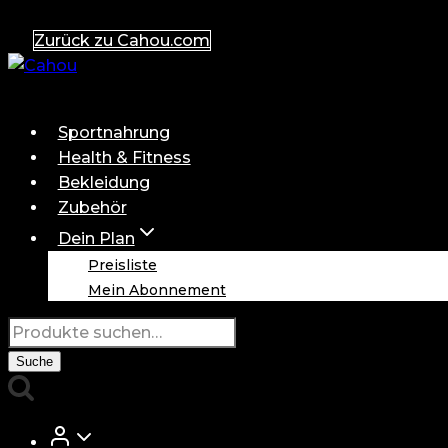
Zum
Zurück zu Cahou.com
Inhalt
springen
Sportnahrung
Health & Fitness
Bekleidung
Zubehör
Dein Plan
Preisliste
Mein Abonnement
Suche
nach:
Suche