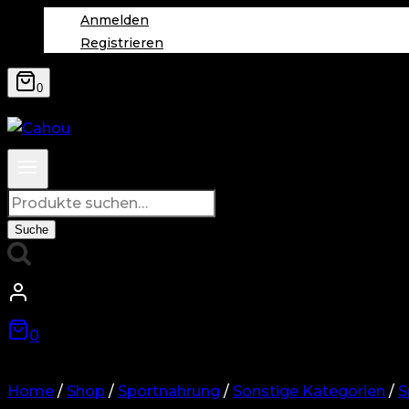
Anmelden
Registrieren
0
Suche
nach:
Suche
0
Home
/
Shop
/
Sportnahrung
/
Sonstige Kategorien
/
S