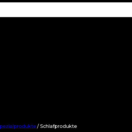
pezialprodukte
/
Schlafprodukte