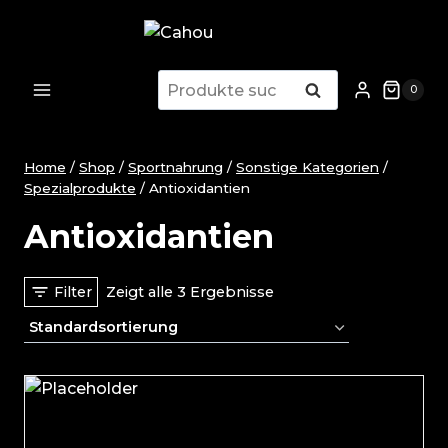
Zum
Inhalt
springen
Suche
Suche
0
nach:
Home
/
Shop
/
Sportnahrung
/
Sonstige Kategorien
/
Spezialprodukte
/
Antioxidantien
Antioxidantien
Filter
Zeigt alle 3 Ergebnisse