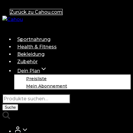
Zum
Zurück zu Cahou.com
Inhalt
springen
Sportnahrung
Health & Fitness
Bekleidung
Zubehör
Dein Plan
Preisliste
Mein Abonnement
Suche
nach:
Suche