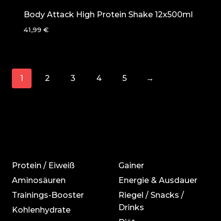
Body Attack High Protein Shake 12x500ml
41,99
€
1
2
3
4
5
→
Protein / Eiweiß
Gainer
Aminosäuren
Energie & Ausdauer
Trainings-Booster
Riegel / Snacks /
Drinks
Kohlenhydrate