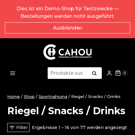
Zum
Dies ist ein Demo-Shop für Testzwecke —
Inhalt
Bestellungen werden nicht ausgeführt.
springen
Ausblenden
Suche
Suche
0
nach:
Home
/
Shop
/
Sportnahrung
/
Riegel / Snacks / Drinks
Riegel / Snacks / Drinks
Filter
Ergebnisse 1 – 16 von 77 werden angezeigt