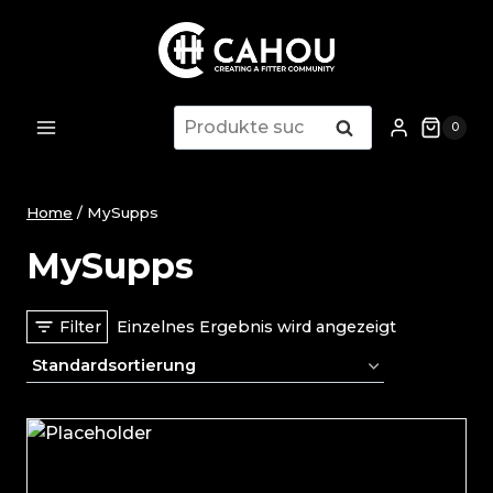
Zum
Inhalt
springen
Suche
Suche
0
nach:
Home
/
MySupps
MySupps
Filter
Einzelnes Ergebnis wird angezeigt